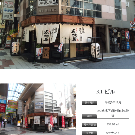
K1 ビル
平成5年11月
RC造地下1階付地上5階
建
333.03 m²
6テナント